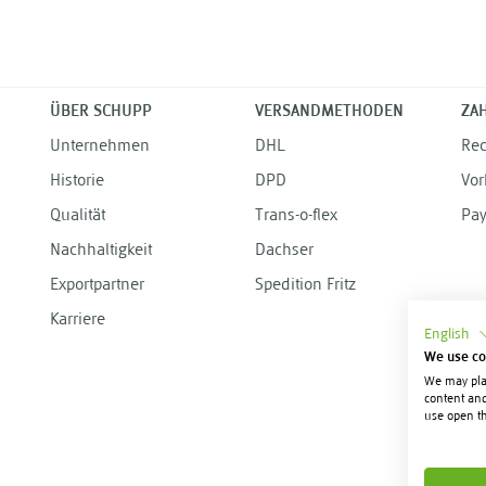
ÜBER SCHUPP
VERSANDMETHODEN
ZA
Unternehmen
DHL
Re
Historie
DPD
Vor
Qualität
Trans-o-flex
Pay
Nachhaltigkeit
Dachser
Exportpartner
Spedition Fritz
Karriere
English
We use co
We may plac
content and
use open th