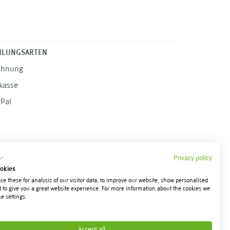
HLUNGSARTEN
chnung
kasse
Pal
Privacy policy
okies
e these for analysis of our visitor data, to improve our website, show personalised
 to give you a great website experience. For more information about the cookies we
e settings.
Accept all