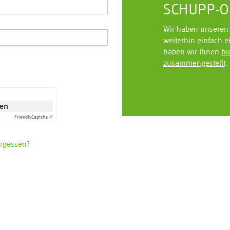
SCHUPP-On
Wir haben unseren 
weiterhin einfach e
haben wir Ihnen
hi
zusammengestellt
.
ken
Friendly
Captcha ⇗
ergessen?