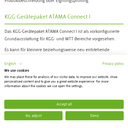
Produktbeschreibung oder Eignungsprüfung.
KGG-Gerätepaket ATAMA Connect I
Das KGG-Gerätepaket ATAMA Connect I ist als vorkonfigurierte
Grundausstattung für KGG- und MTT-Bereiche vorgesehen.
Es kann für kleinere beziehungsweise neu entstehende
Trainingsflächen oder für eine umfangreichere Ergänzung
English
Privacy policy
vorhandener Geräte relevant sein.
We use cookies
Vor der Bestellung muss geprüft werden, welche Stationen
We may place these for analysis of our visitor data, to improve our website, show
personalised content and to give you a great website experience. For more
und Leistungen aktuell im Paket enthalten sind.
information about the cookies we use open the settings.
Ebenso sind Stellflächen, Zugangswege, Bewegungsräume
und mögliche spätere Ergänzungen zu berücksichtigen.
Accept all
Die Bezeichnung Grundausstattung bedeutet nicht, dass
No, adjust
Deny
sämtliche Anforderungen eines individuellen KGG- oder MTT-
Konzepts vollständig abgedeckt sind.