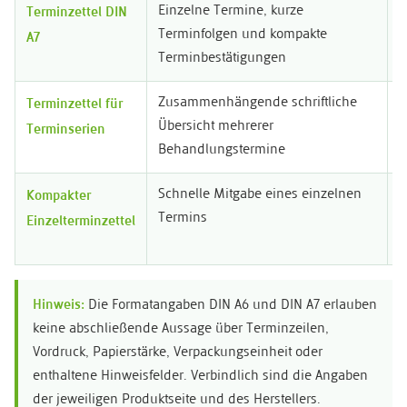
Terminzettel DIN
Einzelne Termine, kurze
K
A7
Terminfolgen und kompakte
k
Terminbestätigungen
A
Terminzettel für
Zusammenhängende schriftliche
M
Terminserien
Übersicht mehrerer
g
Behandlungstermine
Kompakter
Schnelle Mitgabe eines einzelnen
R
Einzelterminzettel
Termins
g
Hinweis:
Die Formatangaben DIN A6 und DIN A7 erlauben
keine abschließende Aussage über Terminzeilen,
Vordruck, Papierstärke, Verpackungseinheit oder
enthaltene Hinweisfelder. Verbindlich sind die Angaben
der jeweiligen Produktseite und des Herstellers.