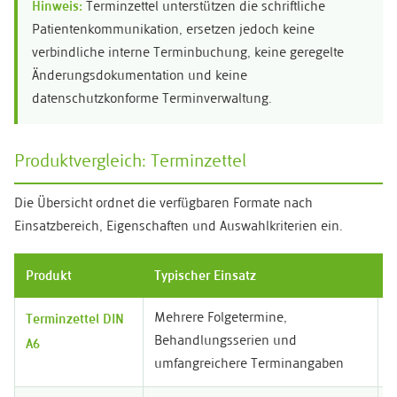
Hinweis:
Terminzettel unterstützen die schriftliche
Patientenkommunikation, ersetzen jedoch keine
verbindliche interne Terminbuchung, keine geregelte
Änderungsdokumentation und keine
datenschutzkonforme Terminverwaltung.
Produktvergleich: Terminzettel
Die Übersicht ordnet die verfügbaren Formate nach
Einsatzbereich, Eigenschaften und Auswahlkriterien ein.
Produkt
Typischer Einsatz
Z
Terminzettel DIN
Mehrere Folgetermine,
H
A6
Behandlungsserien und
v
umfangreichere Terminangaben
u