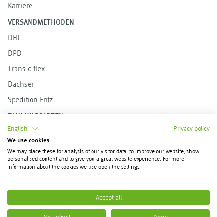
Karriere
VERSANDMETHODEN
DHL
DPD
Trans-o-flex
Dachser
Spedition Fritz
ZAHLUNGSARTEN
English
Privacy policy
Rechnung
We use cookies
Vorkasse
We may place these for analysis of our visitor data, to improve our website, show
personalised content and to give you a great website experience. For more
PayPal
information about the cookies we use open the settings.
Accept all
© 2026 Schupp.SHOP | Alle Rechte vorbehalten *Alle Preise zzgl. Versandkosten