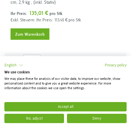
cm, 2,9 kg , (inkl. Stativ)
135,01 €
Ihr Preis:
pro Stk
Ihr Preis:
113,45 €
pro Stk
Zum Warenkorb
Anzeigen
pro Seite
1
English
Privacy policy
We use cookies
We may place these for analysis of our visitor data, to improve our website, show
personalised content and to give you a great website experience. For more
information about the cookies we use open the settings.
Lehrmaterial für Therapie, Praxis und
Ausbildung
Accept all
Lehrmaterial
unterstützt die Vermittlung anatomischer,
No, adjust
Deny
therapeutischer und trainingsbezogener Inhalte in
Praxis, Schulung, Ausbildung und Beratung.