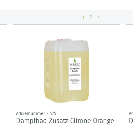
1
2
Artikelnummer:
4475
A
Dampfbad-Zusatz Citrone-Orange
D