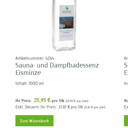
Artikelnummer:
4264
A
Sauna- und Dampfbadessenz
S
Eisminze
E
Inhalt: 1000 ml
In
25,95 €
Ihr Preis:
pro Stk
Ih
25,95 €
pro Liter
Ihr Preis:
21,81 €
pro Stk
21,81 €
pro Liter
Zum Warenkorb