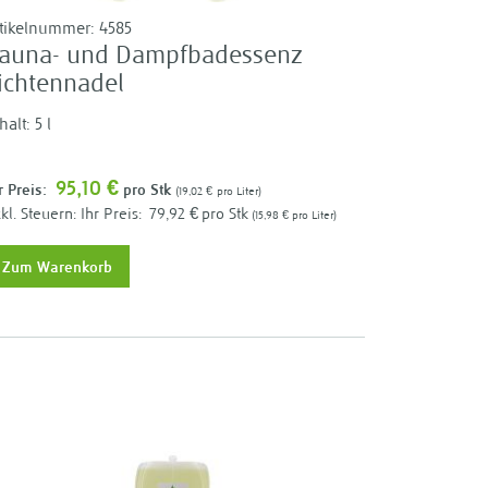
rtikelnummer:
4585
auna- und Dampfbadessenz
ichtennadel
halt: 5 l
95,10 €
r Preis:
pro Stk
19,02 €
pro Liter
Ihr Preis:
79,92 €
pro Stk
15,98 €
pro Liter
Zum Warenkorb