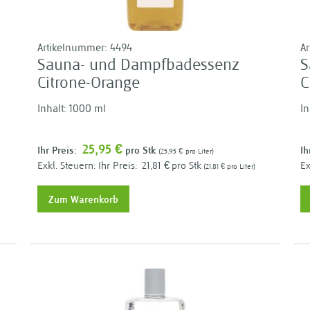
Artikelnummer:
4494
A
Sauna- und Dampfbadessenz
S
Citrone-Orange
C
Inhalt: 1000 ml
In
25,95 €
Ihr Preis:
pro Stk
Ih
25,95 €
pro Liter
Ihr Preis:
21,81 €
pro Stk
21,81 €
pro Liter
Zum Warenkorb