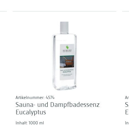
Artikelnummer:
4574
A
Sauna- und Dampfbadessenz
S
Eucalyptus
E
Inhalt: 1000 ml
In