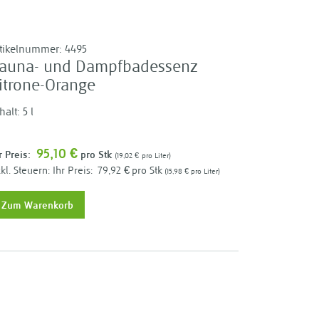
rtikelnummer:
4495
auna- und Dampfbadessenz
itrone-Orange
halt: 5 l
95,10 €
r Preis:
pro Stk
19,02 €
pro Liter
Ihr Preis:
79,92 €
pro Stk
15,98 €
pro Liter
Zum Warenkorb