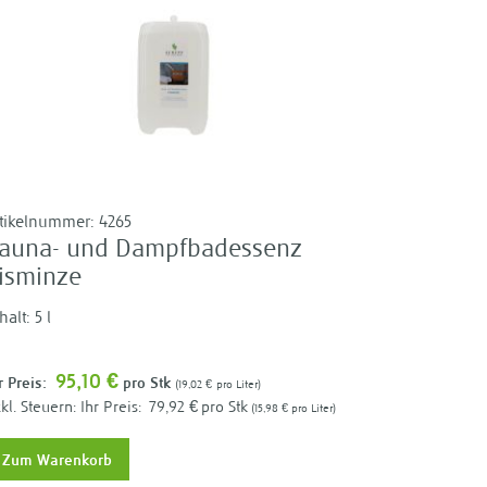
rtikelnummer:
4265
auna- und Dampfbadessenz
isminze
halt: 5 l
95,10 €
r Preis:
pro Stk
19,02 €
pro Liter
Ihr Preis:
79,92 €
pro Stk
15,98 €
pro Liter
Zum Warenkorb