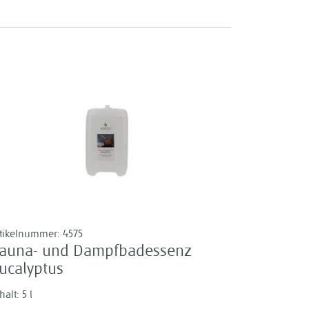
rtikelnummer:
4575
auna- und Dampfbadessenz
ucalyptus
halt: 5 l