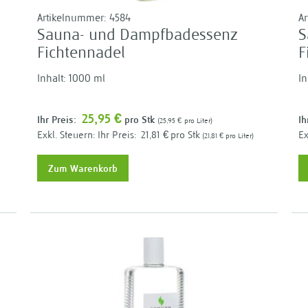
Artikelnummer:
4584
A
Sauna- und Dampfbadessenz
S
Fichtennadel
F
Inhalt: 1000 ml
In
25,95 €
Ihr Preis:
pro Stk
Ih
25,95 €
pro Liter
Ihr Preis:
21,81 €
pro Stk
21,81 €
pro Liter
Zum Warenkorb