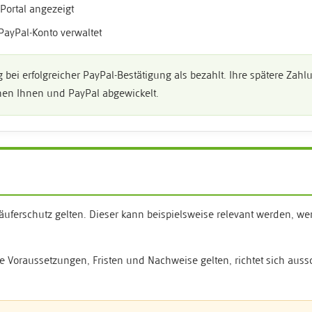
Portal angezeigt
yPal-Konto verwaltet
 bei erfolgreicher PayPal-Bestätigung als bezahlt. Ihre spätere Zah
en Ihnen und PayPal abgewickelt.
uferschutz gelten. Dieser kann beispielsweise relevant werden, wenn 
he Voraussetzungen, Fristen und Nachweise gelten, richtet sich auss