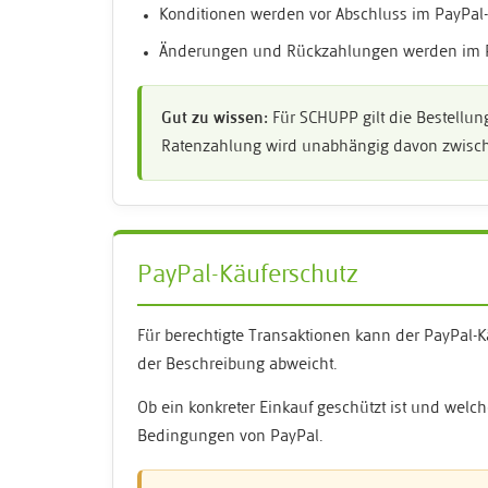
Konditionen werden vor Abschluss im PayPal-
Änderungen und Rückzahlungen werden im Pa
Gut zu wissen:
Für SCHUPP gilt die Bestellung
Ratenzahlung wird unabhängig davon zwisch
PayPal-Käuferschutz
Für berechtigte Transaktionen kann der PayPal-Kä
der Beschreibung abweicht.
Ob ein konkreter Einkauf geschützt ist und welc
Bedingungen von PayPal.