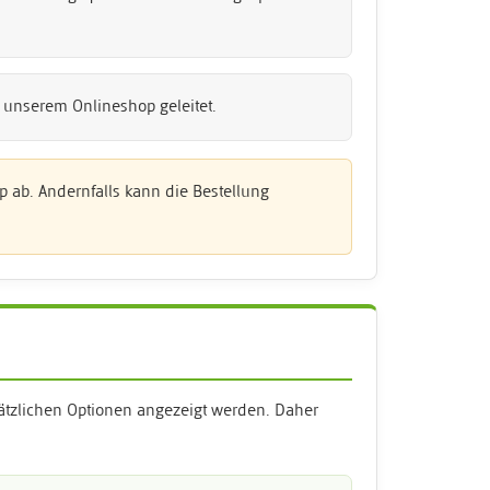
 unserem Onlineshop geleitet.
 ab. Andernfalls kann die Bestellung
ätzlichen Optionen angezeigt werden. Daher