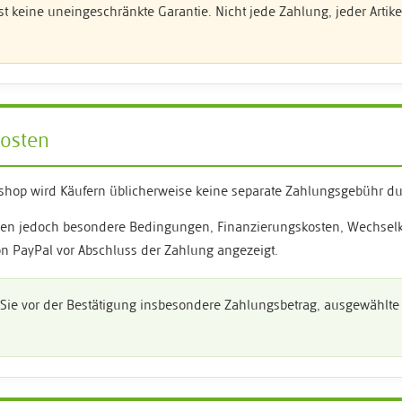
t keine uneingeschränkte Garantie. Nicht jede Zahlung, jeder Artike
osten
shop wird Käufern üblicherweise keine separate Zahlungsgebühr d
en jedoch besondere Bedingungen, Finanzierungskosten, Wechselku
 PayPal vor Abschluss der Zahlung angezeigt.
Sie vor der Bestätigung insbesondere Zahlungsbetrag, ausgewählte Z