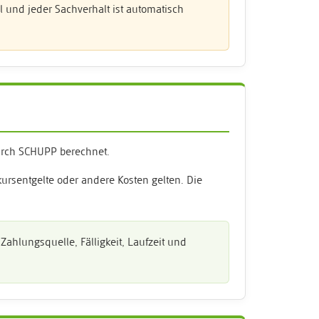
l und jeder Sachverhalt ist automatisch
urch SCHUPP berechnet.
rsentgelte oder andere Kosten gelten. Die
ahlungsquelle, Fälligkeit, Laufzeit und