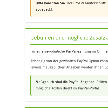
Bitte beachten Sie:
Der PayPal-Käuferschutz is
abgedeckt.
Gebühren und mögliche Zusatzk
Für eine gewöhnliche PayPal-Zahlung im Online
Abhängig von der gewählten PayPal-Option könn
jeweils maßgeblichen Angaben werden Ihnen von
Maßgeblich sind die PayPal-Angaben:
Prüfen 
mögliche Kosten direkt im PayPal-Portal.