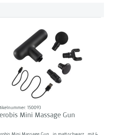
rtikelnummer:
150093
erobis Mini Massage Gun
robis Mini Massage Gun , in matt-schwarz , mit 4