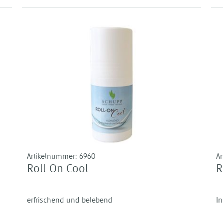
Artikelnummer:
6960
A
Roll-On Cool
R
erfrischend und belebend
In