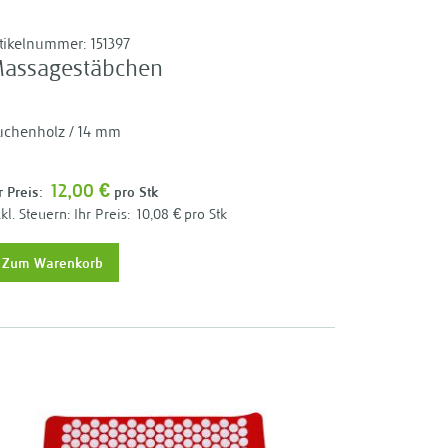
rtikelnummer:
151397
assagestäbchen
uchenholz / 14 mm
12,00 €
r Preis:
pro Stk
Ihr Preis:
10,08 €
pro Stk
Zum Warenkorb