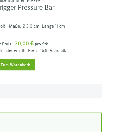
rtikelnummer:
149999
rigger Pressure Bar
oß l Maße: Ø 3,0 cm, Länge 11 cm
20,00 €
r Preis:
pro Stk
Ihr Preis:
16,81 €
pro Stk
Zum Warenkorb