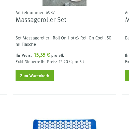
Artikelnummer:
6987
A
Massageroller-Set
M
Set Massageroller , Roll-On Hot & Roll-On Cool , 50
B
ml Flasche
15,35 €
Ihr Preis:
pro Stk
Ih
Ihr Preis:
12,90 €
pro Stk
Zum Warenkorb