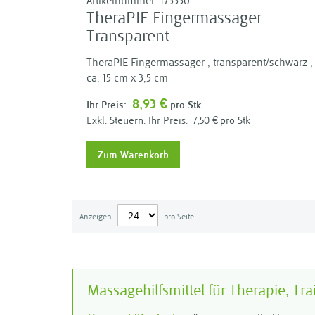
Artikelnummer:
173330
TheraPIE Fingermassager
Transparent
TheraPIE Fingermassager , transparent/schwarz ,
ca. 15 cm x 3,5 cm
8,93 €
Ihr Preis:
pro Stk
Ihr Preis:
7,50 €
pro Stk
Zum Warenkorb
Anzeigen
pro Seite
Massagehilfsmittel für Therapie, T