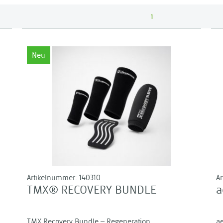
1
Neu
Artikelnummer:
140310
A
TMX® RECOVERY BUNDLE
a
TMX Recovery Bundle – Regeneration,
ae