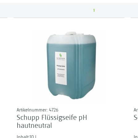
1
Artikelnummer:
4726
A
Schupp Flüssigseife pH
S
hautneutral
Inhalt:10 l
In