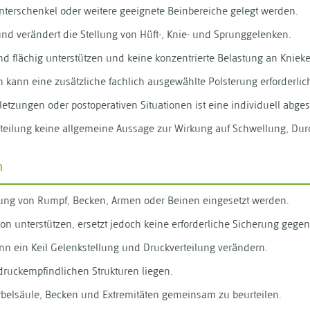
nterschenkel oder weitere geeignete Beinbereiche gelegt werden.
und verändert die Stellung von Hüft-, Knie- und Sprunggelenken.
nd flächig unterstützen und keine konzentrierte Belastung an Kniek
kann eine zusätzliche fachlich ausgewählte Polsterung erforderlich
etzungen oder postoperativen Situationen ist eine individuell abge
urteilung keine allgemeine Aussage zur Wirkung auf Schwellung, D
n
zung von Rumpf, Becken, Armen oder Beinen eingesetzt werden.
on unterstützen, ersetzt jedoch keine erforderliche Sicherung gegen
nn ein Keil Gelenkstellung und Druckverteilung verändern.
k druckempfindlichen Strukturen liegen.
rbelsäule, Becken und Extremitäten gemeinsam zu beurteilen.