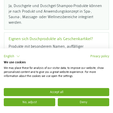
Ja, Duschgele und Duschgel-Shampoo-Produkte können
je nach Produkt und Anwendungskonzept in Spa-,
Sauna-, Massage- oder Wellnessbereiche integriert
werden.
Eignen sich Duschprodukte als Geschenkartikel?
Produkte mit besonderem Namen, auffälliger
Produktidee oder ausgewähltem Duftprofil können sich
English
Privacy policy
als kleine Aufmerksamkeit, Kundengeschenk oder
We use cookies
saisonaler Verkaufsartikel eignen.
We may place these for analysis of our visitor data, to improve our website, show
personalised content and to give you a great website experience. For more
information about the cookies we use open the settings.
Worauf sollten professionelle Anwender bei der
Auswahl achten?
Accept all
Relevant sind Produkttyp, vorgesehene Anwendung,
Zielgruppe, Duftprofil, Bereitstellungsort und die Frage,
No, adjust
Deny
ob das Produkt als Service-, Verbrauchs- oder
Verkaufsartikel eingesetzt werden soll.