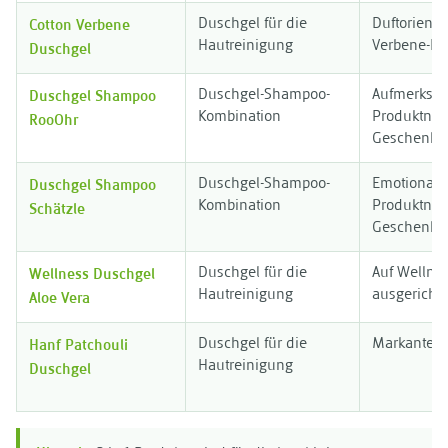
Cotton Verbene
Duschgel für die
Duftorientie
Duschgel
Hautreinigung
Verbene-Pro
Duschgel Shampoo
Duschgel-Shampoo-
Aufmerksam
RooOhr
Kombination
Produktnam
Geschenkch
Duschgel Shampoo
Duschgel-Shampoo-
Emotional a
Schätzle
Kombination
Produktnam
Geschenkch
Wellness Duschgel
Duschgel für die
Auf Wellne
Aloe Vera
Hautreinigung
ausgerichte
Hanf Patchouli
Duschgel für die
Markantes H
Duschgel
Hautreinigung