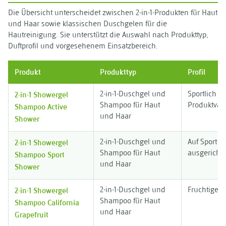
Die Übersicht unterscheidet zwischen 2-in-1-Produkten für Haut
und Haar sowie klassischen Duschgelen für die
Hautreinigung. Sie unterstützt die Auswahl nach Produkttyp,
Duftprofil und vorgesehenem Einsatzbereich.
Produkt
Produkttyp
Profil
2-in-1 Showergel
2-in-1-Duschgel und
Sportlich u
Shampoo Active
Shampoo für Haut
Produktvar
und Haar
Shower
2-in-1 Showergel
2-in-1-Duschgel und
Auf Sport 
Shampoo Sport
Shampoo für Haut
ausgerichte
und Haar
Shower
2-in-1 Showergel
2-in-1-Duschgel und
Fruchtiges G
Shampoo California
Shampoo für Haut
und Haar
Grapefruit