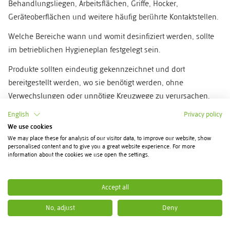
Behandlungsliegen, Arbeitsflächen, Griffe, Hocker,
Geräteoberflächen und weitere häufig berührte Kontaktstellen.
Welche Bereiche wann und womit desinfiziert werden, sollte
im betrieblichen Hygieneplan festgelegt sein.
Produkte sollten eindeutig gekennzeichnet und dort
bereitgestellt werden, wo sie benötigt werden, ohne
Verwechslungen oder unnötige Kreuzwege zu verursachen.
English
Privacy policy
Desinfektionsmaßnahmen sollten standardisiert,
We use cookies
nachvollziehbar und für alle Mitarbeitenden verständlich
We may place these for analysis of our visitor data, to improve our website, show
beschrieben sein.
personalised content and to give you a great website experience. For more
information about the cookies we use open the settings.
Reinigung und Desinfektion unterscheiden
Accept all
Reinigung und Desinfektion erfüllen unterschiedliche
No, adjust
Deny
Aufgaben.