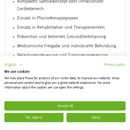
Kompaktes Spezialkonzept oder umfassender
Gerätebereich
Einsatz in Physiotherapiepraxen
Einsatz in Rehabilitation und Therapiezentren
Prävention und betreutes Gesundheitstraining
Medizinische Freigabe und individuelle Befundung
Belastungssteuerung und Trainingsprogression
Geräteeinstellung und Einweisung
English
Privacy policy
We use cookies
Trainingsplanung und Dokumentation
We may place these for analysis of our visitor data, to improve our website, show
Raumplanung und Geräteabstände
personalised content and to give you a great website experience. For more
information about the cookies we use open the settings.
Zugang und barrierearme Nutzung
Personalbedarf und Mitarbeiterschulung
Accept all
Auslastung und organisatorische Einbindung
No, adjust
Deny
Reinigung und hygienische Aufbereitung
Sicht- und Funktionskontrolle