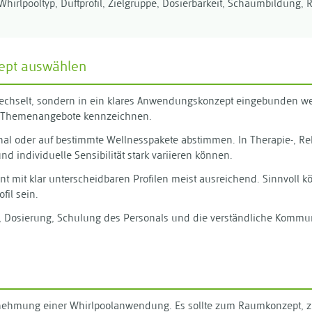
Whirlpooltyp, Duftprofil, Zielgruppe, Dosierbarkeit, Schaumbildung,
ept auswählen
gewechselt, sondern in ein klares Anwendungskonzept eingebunden w
er Themenangebote kennzeichnen.
sonal oder auf bestimmte Wellnesspakete abstimmen. In Therapie-, R
d individuelle Sensibilität stark variieren können.
ment mit klar unterscheidbaren Profilen meist ausreichend. Sinnvoll k
fil sein.
erung, Dosierung, Schulung des Personals und die verständliche Ko
rnehmung einer Whirlpoolanwendung. Es sollte zum Raumkonzept, zu