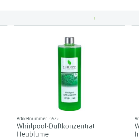
1
Artikelnummer:
4923
A
Whirlpool-Duftkonzentrat
W
Heublume
I