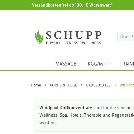
Versandkostenfrei ab 100,- € Warenwert*
Direkt zum Inhalt
MASSAGE
KGG/MTT
TRAIN
Home
KÖRPERPFLEGE
BADEZUSÄTZE
Whirlpoo
Whirlpool-Duftkonzentrate
sind für die sensori
Wellness, Spa, Hotels, Therapie und Regenerat
werden.