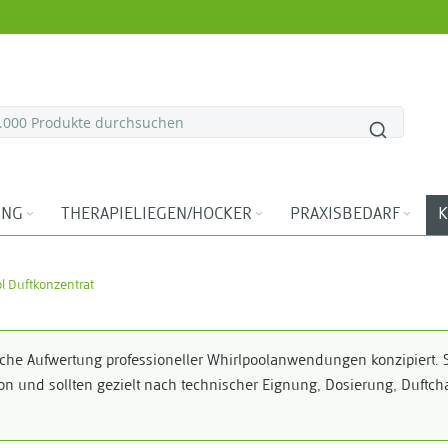
ING
THERAPIELIEGEN/HOCKER
PRAXISBEDARF
K
l Duftkonzentrat
sche Aufwertung professioneller Whirlpoolanwendungen konzipiert. 
ion und sollten gezielt nach technischer Eignung, Dosierung, Duf