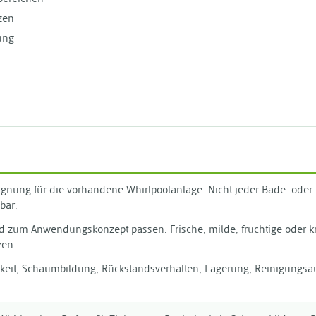
zen
ung
Eignung für die vorhandene Whirlpoolanlage. Nicht jeder Bade- oder 
bar.
und zum Anwendungskonzept passen. Frische, milde, fruchtige oder k
zen.
rkeit, Schaumbildung, Rückstandsverhalten, Lagerung, Reinigungs