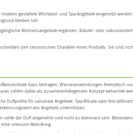
ür modern gestaltete Whirlpool- und Spa-Angebote eingesetzt werden. 
grund bleiben soll.
zugängliche Wellnessangebote ergänzen. Kräuter- oder naturorientie
g beschreiben den sensorischen Charakter eines Produkts. Sie sind ni
ftkonzentrate dazu beitragen, Wasseranwendungen thematisch und 
auer sollten dabei als zusammenhängendes Konzept betrachtet we
e Duftprofile für saisonale Angebote, Spa-Rituale oder fest defini
erkennungswert des Angebots unterstützen.
 sollte der Duft angenehm und nicht zu dominant sein. Besonders i
 eine intensive Beduftung.