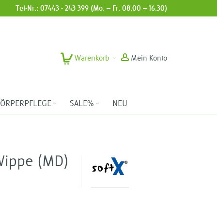
Tel-Nr.: 07443 - 243 399 (Mo. – Fr. 08.00 – 16.30)
Warenkorb
Mein Konto
ÖRPERPFLEGE
SALE%
NEU
Wippe (MD)