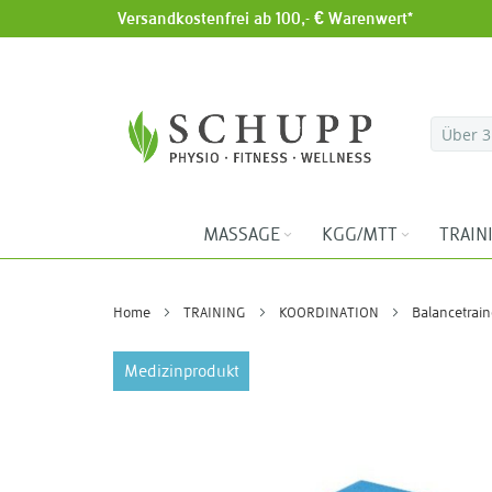
Versandkostenfrei ab 100,- € Warenwert*
Direkt zum Inhalt
MASSAGE
KGG/MTT
TRAIN
Home
TRAINING
KOORDINATION
Balancetrain
Zum
Medizinprodukt
Ende
der
Bildergalerie
springen