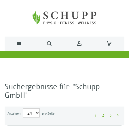
Direkt zum Inhalt
Suchergebnisse für: "Schupp
GmbH"
Anzeigen
pro Seite
1
2
3