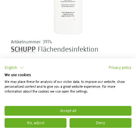
Artikelnummer:
3974
SCHUPP
Flächendesinfektion
English
Privacy policy
Inhalt:1000 ml
We use cookies
We may place these for analysis of our visitor data, to improve our website, show
12,10 €
Ihr Preis:
pro Stk
personalised content and to give you a great website experience. For more
12,10 €
pro Liter
information about the cookies we use open the settings.
Ihr Preis:
10,17 €
pro Stk
10,17 €
pro Liter
Accept all
Anzeigen
pro Seite
1
2
3
No, adjust
Deny